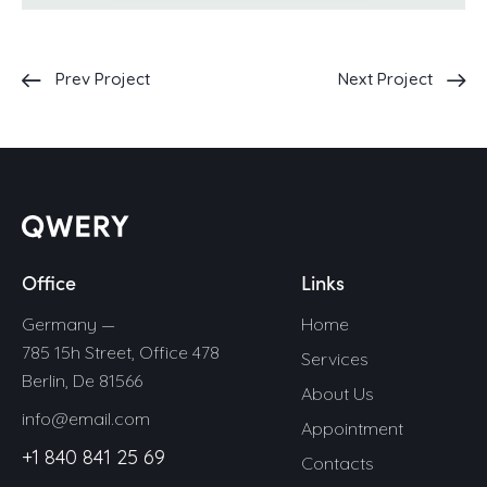
Prev Project
Next Project
Office
Links
Germany —
Home
785 15h Street, Office 478
Services
Berlin, De 81566
About Us
info@email.com
Appointment
+1 840 841 25 69
Contacts