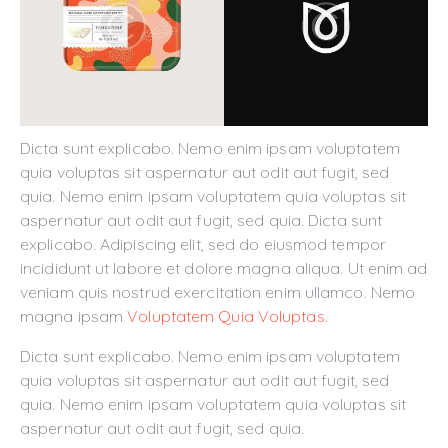
Dicta sunt explicabo. Nemo enim ipsam voluptatem
quia voluptas sit aspernatur aut odit aut fugit, sed
quia. Nemo enim ipsam voluptatem quia voluptas sit
aspernatur aut odit aut fugit, sed quia. Dicta sunt
explicabo. Adipiscing elit, sed do eiusmod tempor
incididunt ut labore et dolore magna aliqua. Ut enim ad
veniam quis nostrud exercitation enim ullamco. Nemo
magna ipsam
Voluptatem Quia Voluptas.
Dicta sunt explicabo. Nemo enim ipsam voluptatem
quia voluptas sit aspernatur aut odit aut fugit, sed
quia. Nemo enim ipsam voluptatem quia voluptas sit
aspernatur aut odit aut fugit, sed quia.