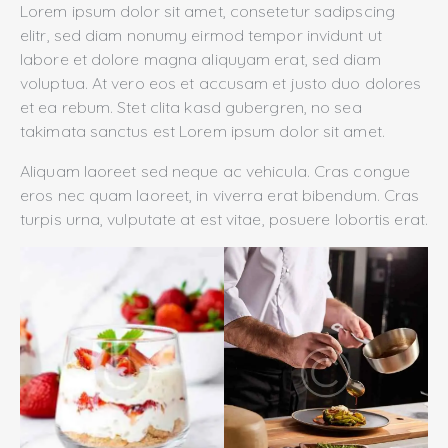
Lorem ipsum dolor sit amet, consetetur sadipscing
elitr, sed diam nonumy eirmod tempor invidunt ut
labore et dolore magna aliquyam erat, sed diam
voluptua. At vero eos et accusam et justo duo dolores
et ea rebum. Stet clita kasd gubergren, no sea
takimata sanctus est Lorem ipsum dolor sit amet.
Aliquam laoreet sed neque ac vehicula. Cras congue
eros nec quam laoreet, in viverra erat bibendum. Cras
turpis urna, vulputate at est vitae, posuere lobortis erat.