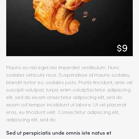
$9
Mauris eu nisi eget nisi imperdiet vestibulum. Nunc
sodales vehicula risus. Suspendisse id mauris sodales,
blandit tortor eu, sodales justo. Morbi tincidunt, ante vel
suscipit volutpat, turpis enim volutpSectetur adipiscing
elit, sed do eiusm onsectetur adipiscing elit, sed do
eiusm od tempor incididunt ut labore. Ut vel placerat
eros, eu tincidunt velit. Consectetur adipiscing elit,
adipiscing elit, sed do.
Sed ut perspiciatis unde omnis iste natus et