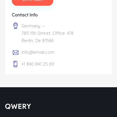
Contact Info
Germany —
785 15h Street, Office 478
Berlin, De 81566
info@email.com
+1 840 841 25 69