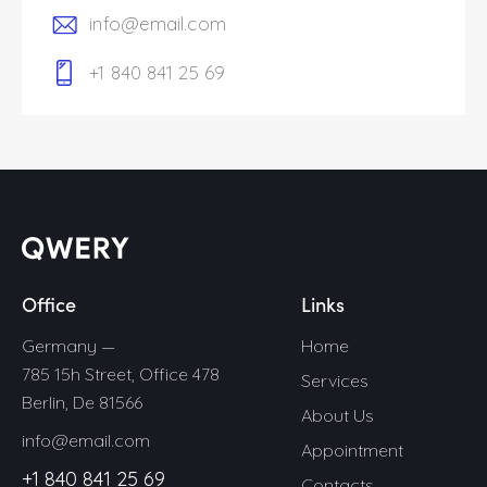
info@email.com
+1 840 841 25 69
Office
Links
Germany —
Home
785 15h Street, Office 478
Services
Berlin, De 81566
About Us
info@email.com
Appointment
+1 840 841 25 69
Contacts