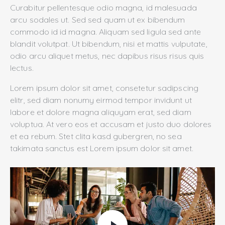
Curabitur pellentesque odio magna, id malesuada
arcu sodales ut. Sed sed quam ut ex bibendum
commodo id id magna. Aliquam sed ligula sed ante
blandit volutpat. Ut bibendum, nisi et mattis vulputate,
odio arcu aliquet metus, nec dapibus risus risus quis
lectus.
Lorem ipsum dolor sit amet, consetetur sadipscing
elitr, sed diam nonumy eirmod tempor invidunt ut
labore et dolore magna aliquyam erat, sed diam
voluptua. At vero eos et accusam et justo duo dolores
et ea rebum. Stet clita kasd gubergren, no sea
takimata sanctus est Lorem ipsum dolor sit amet.