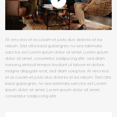
At vero eos et accusam et justo duo dolores et ea
rebum. Stet clita kasd gubergren, no sea takimata
sanctus est Lorem ipsum dolor sit amet. Lorem ipsum
dolor sit amet, consetetur sadipscing elitr, sed diam
nonumy eirmod tempor invidunt ut labore et dolore
magna aliquyam erat, sed diam voluptua. At vero eos
et accusam et justo duo dolores et ea rebum. Stet clita
kasd gubergren, no sea takimata sanctus est Lorem
ipsum dolor sit amet. Lorem ipsum dolor sit amet,
consetetur sadipscing elitr.