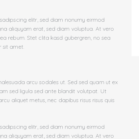
 sadipscing elitr, sed diam nonumy eirmod
na aliquyam erat, sed diam voluptua. At vero
ea rebum. Stet clita kasd gubergren, no sea
 sit amet.
malesuada arcu sodales ut. Sed sed quam ut ex
sed ligula sed ante blandit volutpat. Ut
arcu aliquet metus, nec dapibus risus risus quis
 sadipscing elitr, sed diam nonumy eirmod
na aliquyam erat, sed diam voluptua. At vero