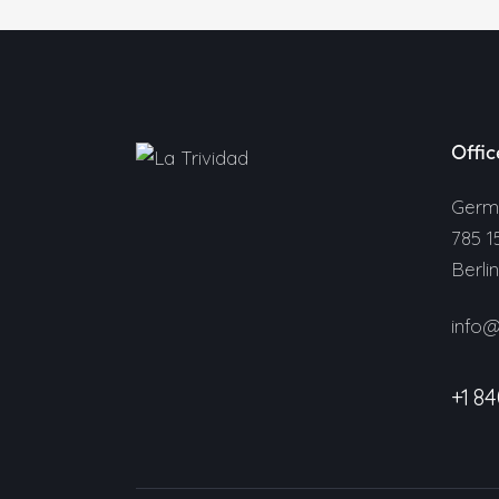
Offic
Germ
785 1
Berli
info
+1 84