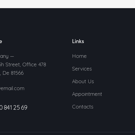
e
Links
any —
Home
5h Street, Office 478
Services
n, De 81566
About Us
@email.com
Appointment
Contacts
0 841 25 69