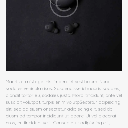
Mauris eu nisi eget nisi imperdiet vestibulum. Nunc
sodales vehicula risus. Suspendisse id mauris sodales,
blandit tortor eu, sodales justo. Morbi tincidunt, ante vel
suscipit volutpat, turpis enim volutpSectetur adipiscing
elit, sed do eiusm onsectetur adipiscing elit, sed do
eiusm od tempor incididunt ut labore. Ut vel placerat
eros, eu tincidunt velit. Consectetur adipiscing elit,