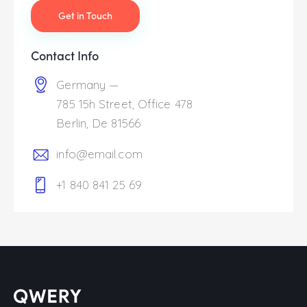
Contact Info
Germany —
785 15h Street, Office 478
Berlin, De 81566
info@email.com
+1 840 841 25 69