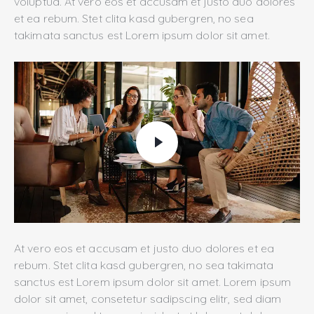
voluptua. At vero eos et accusam et justo duo dolores
et ea rebum. Stet clita kasd gubergren, no sea
takimata sanctus est Lorem ipsum dolor sit amet.
At vero eos et accusam et justo duo dolores et ea
rebum. Stet clita kasd gubergren, no sea takimata
sanctus est Lorem ipsum dolor sit amet. Lorem ipsum
dolor sit amet, consetetur sadipscing elitr, sed diam