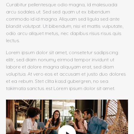
Curabitur pellentesque odio magna, id malesuada
arcu sodales ut. Sed sed quam ut ex bibendum
commodo id id magna. Aliquam sed ligula sed ante
blandit volutpat. Ut bibendum, nisi et mattis vulputate,
odio arcu aliquet metus, nec dapibus risus risus quis
lectus.
Lorem ipsum dolor sit amet, consetetur sadipscing
elitr, sed diam nonumy eirmod tempor invidunt ut
labore et dolore magna aliquyam erat, sed diam
voluptua. At vero eos et accusam et justo duo dolores
et ea rebum. Stet clita kasd gubergren, no sea
takimata sanctus est Lorem ipsum dolor sit amet.