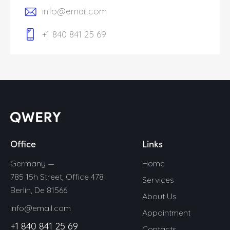
info@email.com
+1 840 841 25 69
Office
Links
Germany —
Home
785 15h Street, Office 478
Services
Berlin, De 81566
About Us
info@email.com
Appointment
+1 840 841 25 69
Contacts