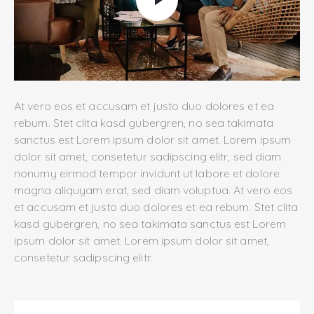
At vero eos et accusam et justo duo dolores et ea
rebum. Stet clita kasd gubergren, no sea takimata
sanctus est Lorem ipsum dolor sit amet. Lorem ipsum
dolor sit amet, consetetur sadipscing elitr, sed diam
nonumy eirmod tempor invidunt ut labore et dolore
magna aliquyam erat, sed diam voluptua. At vero eos
et accusam et justo duo dolores et ea rebum. Stet clita
kasd gubergren, no sea takimata sanctus est Lorem
ipsum dolor sit amet. Lorem ipsum dolor sit amet,
consetetur sadipscing elitr.