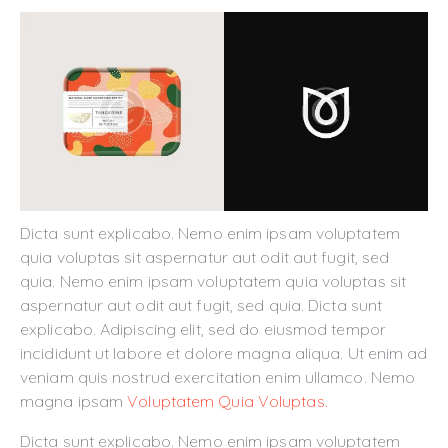
Dicta sunt explicabo. Nemo enim ipsam voluptatem
quia voluptas sit aspernatur aut odit aut fugit, sed
quia. Nemo enim ipsam voluptatem quia voluptas sit
aspernatur aut odit aut fugit, sed quia. Dicta sunt
explicabo. Adipiscing elit, sed do eiusmod tempor
incididunt ut labore et dolore magna aliqua. Ut enim ad
veniam quis nostrud exercitation enim ullamco. Nemo
magna ipsam
Voluptatem Quia Voluptas.
Dicta sunt explicabo. Nemo enim ipsam voluptatem