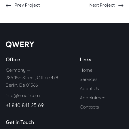
Prev Project
Next Project
Office
Links
Germany —
Home
785 15h Street, Office 478
Services
Berlin, De 81566
About Us
info@email.com
Appointment
+1 840 841 25 69
Contacts
Get in Touch